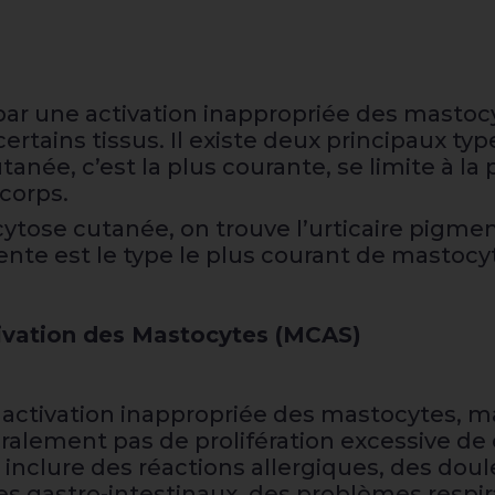
ar une activation inappropriée des mastocy
certains tissus. Il existe deux principaux t
née, c’est la plus courante, se limite à la
 corps.
tose cutanée, on trouve l’urticaire pigment
nte est le type le plus courant de mastoc
ivation des Mastocytes (MCAS)
 activation inappropriée des mastocytes, ma
éralement pas de prolifération excessive de
 inclure des réactions allergiques, des dou
s gastro-intestinaux, des problèmes respira