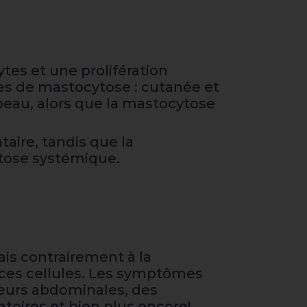
tes et une prolifération
ypes de mastocytose : cutanée et
 peau, alors que la mastocytose
aire, tandis que la
ytose systémique.
is contrairement à la
 ces cellules. Les symptômes
leurs abdominales, des
toires et bien plus encore!