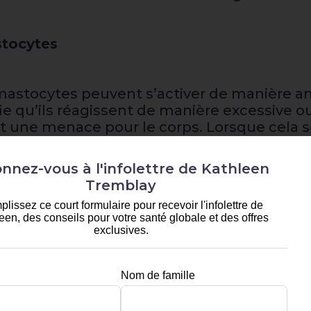
stocytes
 mastocytes peuvent s’activer de manière an
ifie qu’ils réagissent de manière excessive o
 une menace pour le corps. Lorsque cela s
ière inappropriée, déclenchant ainsi des ré
’organisme.
nnez-vous à l'infolettre de Kathleen
Tremblay
lissez ce court formulaire pour recevoir l'infolettre de
surnommé « Le maître des mastocytes », ex
een, des conseils pour votre santé globale et des offres
ers facteurs, notamment les infections, les
exclusives.
ollution, et même le stress émotionnel. Ce
 cascade inflammatoire et à des problèmes
Nom de famille
es maladies