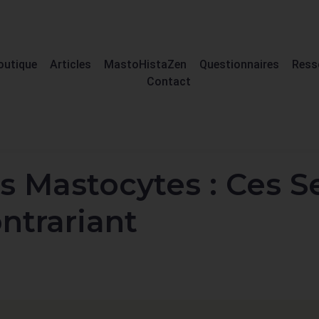
outique
Articles
MastoHistaZen
Questionnaires
Ress
Contact
 Mastocytes : Ces Se
trariant