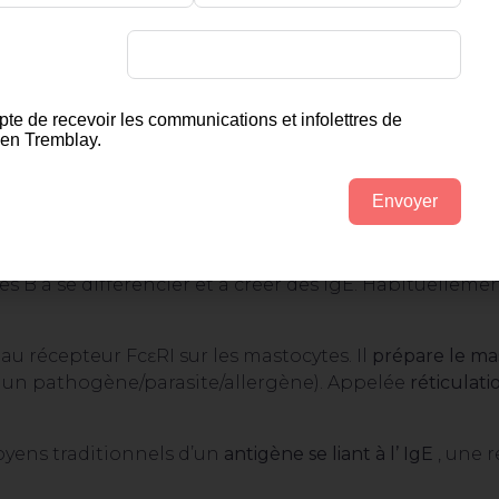
pte de recevoir les communications et infolettres de
en Tremblay.
itaires :
Envoyer
s mastocytes réagissent aux agents pathogènes :
[
ref
]
récepteurs FcɛRI se
trouvent à la surface des mastocytes
ules B à se différencier et à créer des IgE. Habituellem
ie au récepteur FcɛRI sur les mastocytes. Il
prépare le ma
sur un pathogène/parasite/allergène). Appelée
réticulati
oyens traditionnels d’un
antigène se liant à l’ IgE
, une 