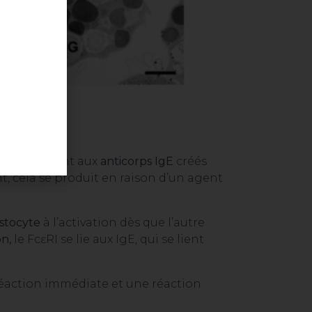
. Ils se lient aux
anticorps IgE
créés
ent, cela se produit en raison d’un agent
stocyte
à l’activation dès que l’autre
on,
le FcɛRI se lie aux IgE, qui se lient
réaction immédiate et une réaction