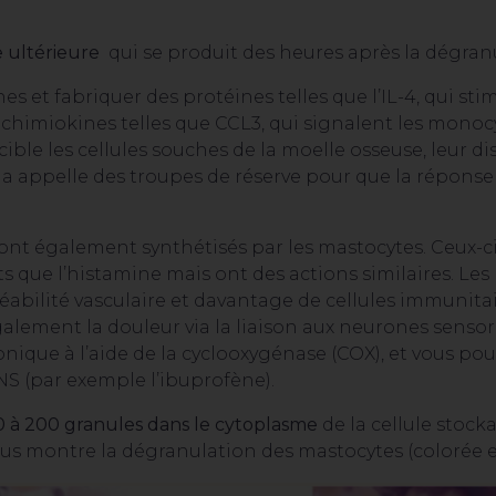
 ultérieure
qui se produit des heures après la dégranu
 et fabriquer des protéines telles que l’IL-4, qui stim
imiokines telles que CCL3, qui signalent les monocyte
ible les cellules souches de la moelle osseuse, leur di
 appelle des troupes de réserve pour que la réponse
ont également synthétisés par les mastocytes. Ceux-c
nts que l’histamine mais ont des actions similaires. 
abilité vasculaire et davantage de cellules immunita
galement la douleur via la liaison aux neurones sensor
donique à l’aide de la cyclooxygénase (COX), et vous po
INS (par exemple l’ibuprofène).
0 à 200 granules dans le cytoplasme
de la cellule stocka
ous montre la dégranulation des mastocytes (colorée e