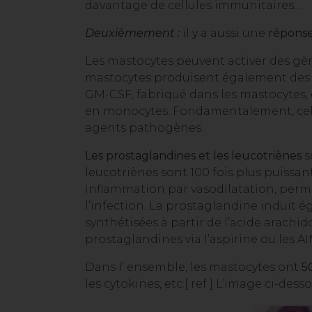
davantage de cellules immunitaires…
Deuxièmement :
il y a aussi une
réponse
Les mastocytes peuvent activer des gènes
mastocytes produisent également des ch
GM-CSF, fabriqué dans les mastocytes, c
en monocytes. Fondamentalement, cela
agents pathogènes.
Les prostaglandines et les leucotriènes
s
leucotriènes sont 100 fois plus puissa
inflammation par vasodilatation, permé
l’infection. La prostaglandine induit é
synthétisées à partir de l’acide arachi
prostaglandines via l’aspirine ou les A
Dans l’ ensemble, les mastocytes ont
5
les cytokines, etc.[
ref
] L’image ci-dess