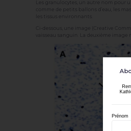
Les granulocytes, un autre nom pour u
comme de petits ballons d’eau, les ma
les tissus environnants.
Ci-dessous, une image (Creative Comm
vaisseau sanguin. La deuxième image mo
Abo
Remp
Kathl
Prénom