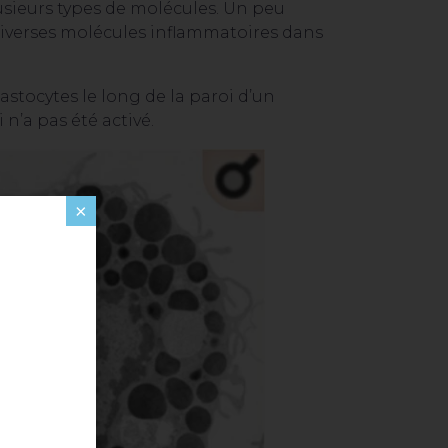
sieurs types de molécules. Un peu
diverses molécules inflammatoires dans
tocytes le long de la paroi d’un
n’a pas été activé.
×