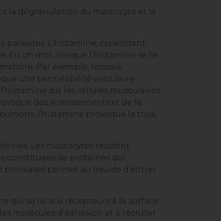
 la dégranulation du mastocyte et la
 parasites. L’histamine, cependant,
 En un mot, lorsque l’histamine se lie
mmatoire. Par exemple, lorsque
ovoque une perméabilité vasculaire
’histamine sur les cellules musculaires
a provoque des vomissements et de la
oumons, l’histamine provoque la toux,
éines. Les mastocytes résident
es constituées de protéines qui
e protéases permet au liquide d’entrer
e qui se lie aux récepteurs à la surface
 les molécules d’adhésion et à recruter