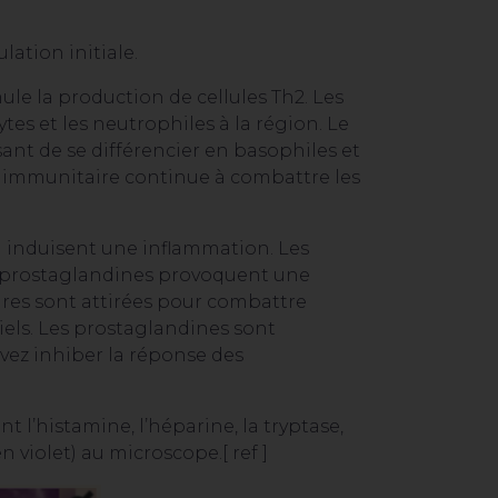
lation initiale.
ule la production de cellules Th2. Les
s et les neutrophiles à la région. Le
sant de se différencier en basophiles et
 immunitaire continue à combattre les
i induisent une inflammation. Les
Les prostaglandines provoquent une
ires sont attirées pour combattre
iels. Les prostaglandines sont
uvez inhiber la réponse des
nt l’histamine, l’héparine, la tryptase,
n violet) au microscope.[
ref
]