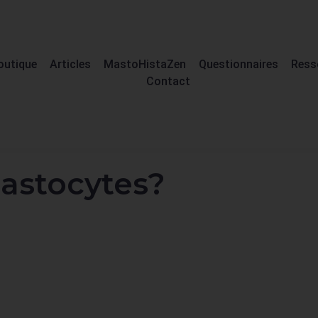
outique
Articles
MastoHistaZen
Questionnaires
Ress
Contact
mastocytes?