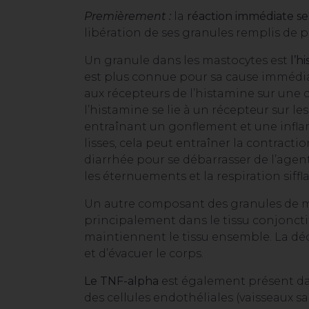
Premièrement :
la
réaction immédiate se
libération de ses granules remplis de 
Un granule dans les mastocytes est
l’h
est plus connue pour sa cause immédiat
aux récepteurs de l’histamine sur une 
l’histamine se lie à un récepteur sur l
entraînant un gonflement et une inflam
lisses, cela peut entraîner la contracti
diarrhée pour se débarrasser de l’age
les éternuements et la respiration siff
Un autre composant des granules de 
principalement dans le tissu conjoncti
maintiennent le tissu ensemble. La déc
et d’évacuer le corps.
Le TNF-alpha
est également présent dans
des cellules endothéliales (vaisseaux sa