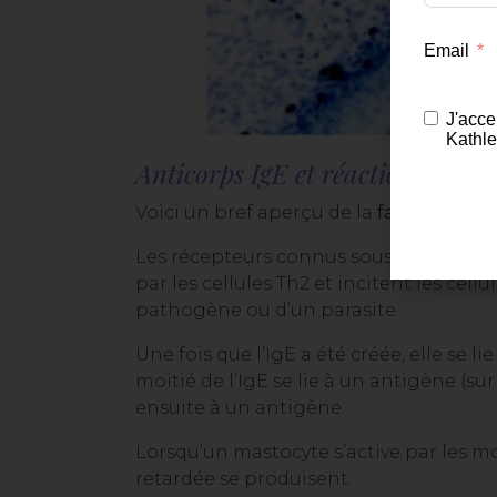
Email
J'acce
Kathle
Anticorps IgE et réactions immun
Voici un bref aperçu de la
façon dont le
Les récepteurs connus sous le nom de
par les cellules Th2 et incitent les cell
pathogène ou d’un parasite.
Une fois que l’IgE a été créée, elle se l
moitié de l’IgE se lie à un antigène (
ensuite à un antigène.
Lorsqu’un mastocyte s’active par les m
retardée se produisent.