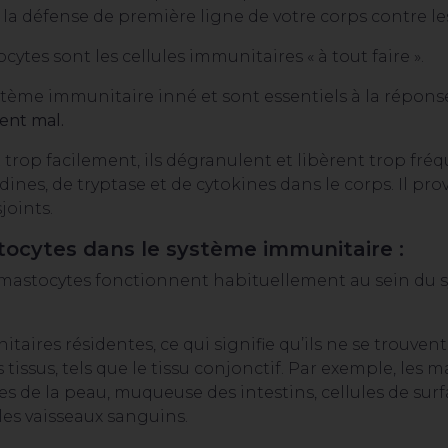
 la défense de première ligne de votre corps contre 
tes sont les cellules immunitaires « à tout faire ».
stème immunitaire inné et sont essentiels à la répons
ent mal.
 trop facilement, ils dégranulent et libèrent trop fr
ines, de tryptase et de cytokines dans le corps. Il p
oints.
tocytes dans le système immunitaire :
mastocytes fonctionnent habituellement au sein du s
taires résidentes, ce qui signifie qu’ils ne se trouve
 tissus, tels que le tissu conjonctif. Par exemple, les
lules de la peau, muqueuse des intestins, cellules de s
 les vaisseaux sanguins.