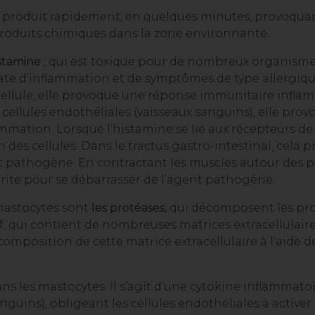
produit rapidement, en quelques minutes, provoquant
produits chimiques dans la zone environnante.
istamine
, qui est toxique pour de nombreux organismes
e d’inflammation et de symptômes de type allergique.
cellule, elle provoque une réponse immunitaire infla
es cellules endothéliales (vaisseaux sanguins), elle pr
mation. Lorsque l’histamine se lie aux récepteurs de l
on des cellules. Dans le tractus gastro-intestinal, cel
nt pathogène. En contractant les muscles autour des p
lante pour se débarrasser de l’agent pathogène.
mastocytes sont
les protéases,
qui décomposent les prot
f, qui contient de nombreuses matrices extracellulair
omposition de cette matrice extracellulaire à l’aide d
 les mastocytes. Il s’agit d’une cytokine inflammatoir
nguins), obligeant les cellules endothéliales à activer