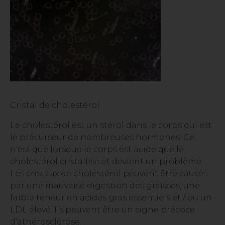
Cristal de cholestérol
Le cholestérol est un stérol dans le corps qui est
le précurseur de nombreuses hormones. Ce
n’est que lorsque le corps est acide que le
cholestérol cristallise et devient un problème.
Les cristaux de cholestérol peuvent être causés
par une mauvaise digestion des graisses, une
faible teneur en acides gras essentiels et / ou un
LDL élevé. Ils peuvent être un signe précoce
d’athérosclérose.