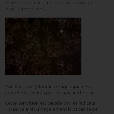
marqueurs parasitaires sont des signes de
toxicité importante.
Poïkilocytose (globules rouges spiculés /
dommages causés par les radicaux libres)
Cette condition est causée par les radicaux
libres. Cela réduit également la capacité de