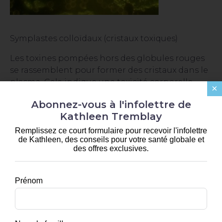
Symplastes colloïdaux (cristaux toxiques)
Les toxines pompées hors des globules rouges
se rassemblent pour former des cristaux dans le
plasma. Cela indique une toxicité corporelle
×
excessive. Selon le nombre vu par diapositive,
Abonnez-vous à l'infolettre de
cela peut être un facteur de risque pour de
Kathleen Tremblay
nombreuses maladies dégénératives et
inflammatoires.
Remplissez ce court formulaire pour recevoir l'infolettre
de Kathleen, des conseils pour votre santé globale et
des offres exclusives.
Prénom