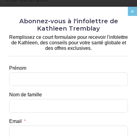
×
Aggraver les symptômes
Abonnez-vous à l'infolettre de
Provoquer des réactions inflammatoires
Kathleen Tremblay
intenses
Remplissez ce court formulaire pour recevoir l'infolettre
de Kathleen, des conseils pour votre santé globale et
Entraîner des « crashes » prolongés
des offres exclusives.
C’est pourquoi il faut une
stratégie progressive
,
respectueuse du corps et de ses limites.
Prénom
Les 7 étapes clés
pour détoxifier la
Nom de famille
moisissure… en
Email
douceur