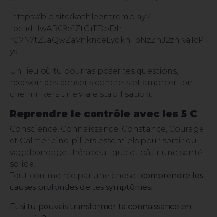
https://bio.site/kathleentremblay?
fbclid=IwAR09e1ZtGiTDpDh-
rG7N7tZJaQwZaVnknceLyqkh_bNzZhJ2znlva1cPl
ys
Un lieu où tu pourras poser tes questions,
recevoir des conseils concrets et amorcer ton
chemin vers une vraie stabilisation.
Reprendre le contrôle avec les 5 C
Conscience, Connaissance, Constance, Courage
et Calme : cinq piliers essentiels pour sortir du
vagabondage thérapeutique et bâtir une santé
solide.
Tout commence par une chose :
comprendre les
causes profondes de tes symptômes
.
Et si tu pouvais transformer ta connaissance en