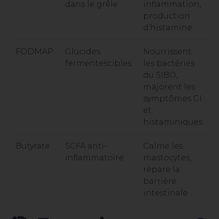
dans le grêle
inflammation,
production
d’histamine
FODMAP
Glucides
Nourrissent
fermentescibles
les bactéries
du SIBO,
majorent les
symptômes GI
et
histaminiques
Butyrate
SCFA anti-
Calme les
inflammatoire
mastocytes,
répare la
barrière
intestinale