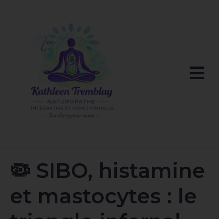
🦠 SIBO, histamine
et mastocytes : le