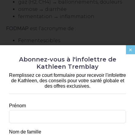
gaz (H2, CH4) → ballonnements, douleurs
osmose → diarrhée
fermentation → inflammation
FODMAP
est l’acronyme de :
F
ermentescibles
O
ligosaccharides : oignons, ail, blé, lentilles
×
D
isaccharides : lactose (produits laitiers)
Abonnez-vous à l'infolettre de
M
onosaccharides : fructose (pommes, miel)
Kathleen Tremblay
A
nd
Remplissez ce court formulaire pour recevoir l'infolettre
P
olyols : sorbitol, mannitol, xylitol (fruits à
de Kathleen, des conseils pour votre santé globale et
noyaux, édulcorants)
des offres exclusives.
🍽️ FODMAP et
Prénom
histamine : duo
explosif
Nom de famille