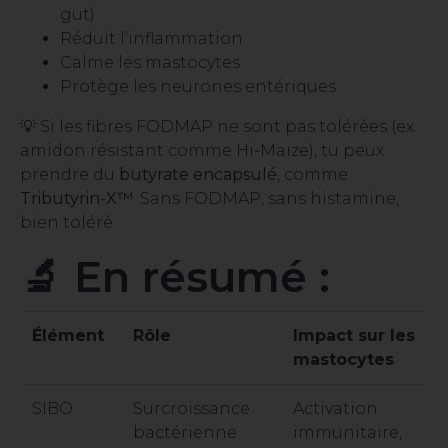
gut)
Réduit l’inflammation
Calme les mastocytes
Protège les neurones entériques
💡 Si les fibres FODMAP ne sont pas tolérées (ex.
amidon résistant comme Hi-Maize), tu peux
prendre du
butyrate encapsulé
, comme
Tributyrin-X™
. Sans FODMAP, sans histamine,
bien toléré.
🔬 En résumé :
Élément
Rôle
Impact sur les
mastocytes
SIBO
Surcroissance
Activation
bactérienne
immunitaire,