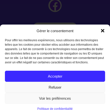
Ressources
Gérer le consentement
Pour offrir les meilleures expériences, nous utilisons des technologies
telles que les cookies pour stocker et/ou accéder aux informations des
appareils. Le fait de consentir à ces technologies nous permettra de traiter
des données telles que le comportement de navigation ou les ID uniques
sur ce site. Le fait de ne pas consentir ou de retirer son consentement peut
avoir un effet négatif sur certaines caractéristiques et fonctions.
👉 Prendre rendez-vous
Accepter
Refuser
Voir les préférences
©2026 Kathleen Tremblay | Naturopathe. Tous droits réservés.
•
Politique de confidentialité
•
Termes et conditions d’utlisation
Politique de confidentialité