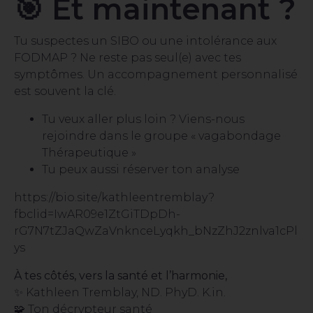
🎯 Et maintenant ?
Tu suspectes un SIBO ou une intolérance aux
FODMAP ? Ne reste pas seul(e) avec tes
symptômes. Un accompagnement personnalisé
est souvent la clé.
Tu veux aller plus loin ? Viens-nous
rejoindre dans le groupe « vagabondage
Thérapeutique »
Tu peux aussi réserver ton analyse
https://bio.site/kathleentremblay?
fbclid=IwAR09e1ZtGiTDpDh-
rG7N7tZJaQwZaVnknceLyqkh_bNzZhJ2znlva1cPl
ys
À tes côtés, vers la santé et l’harmonie,
✨ Kathleen Tremblay, ND. PhyD. K.in.
🧩 Ton décrypteur santé