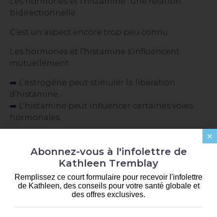
Les hormones et l’histamine : une relation
bidirectionnelle
C’est un aspect encore trop peu connu.
Les hormones et l’histamine s’influencent
mutuellement.
➡️ L’estrogène peut stimuler la libération
d’histamine.
➡️ L’histamine peut influencer certaines voies
hormonales.
×
C’est pourquoi plusieurs femmes remarquent
une aggravation :
Abonnez-vous à l'infolettre de
Kathleen Tremblay
avant les menstruations ;
Remplissez ce court formulaire pour recevoir l'infolettre
en périménopause ;
de Kathleen, des conseils pour votre santé globale et
pendant certaines fluctuations hormonales ;
des offres exclusives.
ou lors de périodes de stress important.