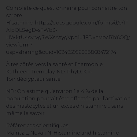
Complete ce questionnaire pour connaitre ton
scrore
Hisatmine:
https://docs.google.com/forms/d/e/1F
AIpQLSegD-sFWb3-
HWktU4cvrvg3WXsAXygVpgiuJFDvnVbcB1Y6OQ/
viewform?
usp=sharing&ouid=102495956098868472174
À tes côtés, vers la santé et l’harmonie,
Kathleen Tremblay, ND. PhyD. K.in.
Ton décrypteur santé.
NB : On estime qu’environ 1 à 4 % de la
population pourrait être affectée par l’activation
des mastocytes et un excès d’histamine… sans
même le savoir.
Références scientifiques
Maintz L, Novak N. Histamine and histamine